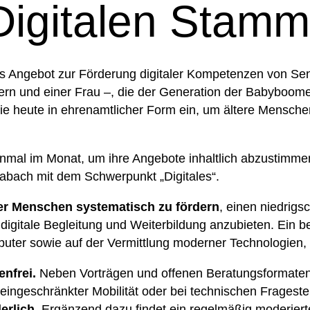
igitalen Stamm
nes Angebot zur Förderung digitaler Kompetenzen von S
rn und einer Frau –, die der Generation der Babyboome
 sie heute in ehrenamtlicher Form ein, um ältere Mensch
einmal im Monat, um ihre Angebote inhaltlich abzustimmen
abach mit dem Schwerpunkt „Digitales“.
rer Menschen systematisch zu fördern
, einen niedrig
digitale Begleitung und Weiterbildung anzubieten. Ein be
uter sowie auf der Vermittlung moderner Technologien
nfrei.
Neben Vorträgen und offenen Beratungsformate
ingeschränkter Mobilität oder bei technischen Fragestel
erlich.
Ergänzend dazu findet ein regelmäßig moderierter