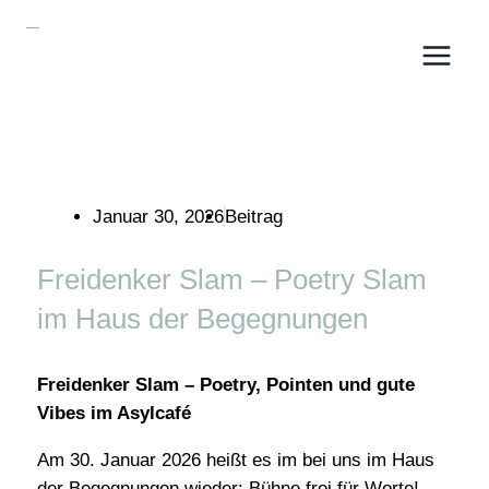
Zum
MAI
Inhalt
springen
MEN
Januar 30, 2026
Beitrag
Freidenker Slam – Poetry Slam
im Haus der Begegnungen
Freidenker Slam – Poetry, Pointen und gute
Vibes im Asylcafé
Am 30. Januar 2026 heißt es im bei uns im Haus
der Begegnungen wieder: Bühne frei für Worte!